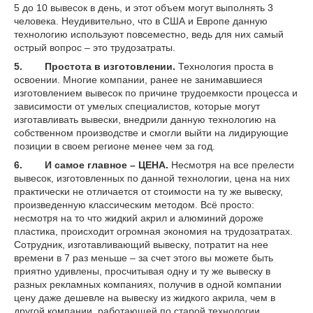
5 до 10 вывесок в день, и этот объем могут выполнять 3
человека. Неудивительно, что в США и Европе данную
технологию используют повсеместно, ведь для них самый
острый вопрос – это трудозатраты.
5.
Простота в изготовлении
.
Технология проста в
освоении. Многие компании, ранее не занимавшиеся
изготовлением вывесок по причине трудоемкости процесса и
зависимости от умелых специалистов, которые могут
изготавливать вывески, внедрили данную технологию на
собственном производстве и смогли выйти на лидирующие
позиции в своем регионе менее чем за год.
6.
И самое главное –
ЦЕНА.
Несмотря на все прелести
вывесок, изготовленных по данной технологии, цена на них
практически не отличается от стоимости на ту же вывеску,
произведенную классическим методом. Всё просто:
несмотря на то что жидкий акрил и алюминий дороже
пластика, происходит огромная экономия на трудозатратах.
Сотрудник, изготавливающий вывеску, потратит на нее
времени в 7 раз меньше – за счет этого вы можете быть
приятно удивлены, просчитывая одну и ту же вывеску в
разных рекламных компаниях, получив в одной компании
цену даже дешевле на вывеску из жидкого акрила, чем в
другой компании, работающей по старой технологии.