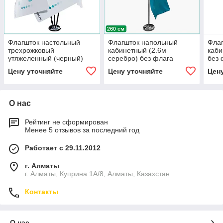
Флагшток настольный
Флагшток напольный
Фла
трехрожковый
кабинетный (2.6м
каби
утяжеленный (черный)
серебро) без флага
без 
без флага
Цену уточняйте
Цену уточняйте
Цен
О нас
Рейтинг не сформирован
Менее 5 отзывов за последний год
Работает с 29.11.2012
г. Алматы
г. Алматы, Куприна 1А/8, Алматы, Казахстан
Контакты
О нас