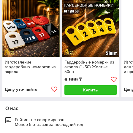
Изготовление
Гардеробные номерки из
Изго
гардеробных номерков из
акрила (1-50) Желтые
для 
акрила
50шт.
и ор
6 999
₸
Цену уточняйте
Цен
Купить
О нас
Рейтинг не сформирован
Менее 5 отзывов за последний год