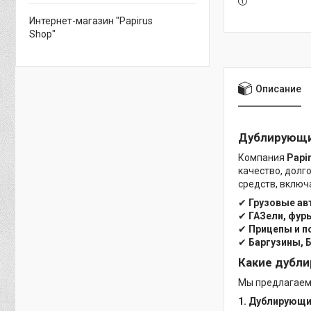
Интернет-магазин "Papirus
Shop"
Описание
Дублирующи
Компания
Papir
качество, долг
средств, включ
✔
Грузовые а
✔
ГАЗели, фур
✔
Прицепы и п
✔
Баргузины, 
Какие дубл
Мы предлагае
1. Дублирующи