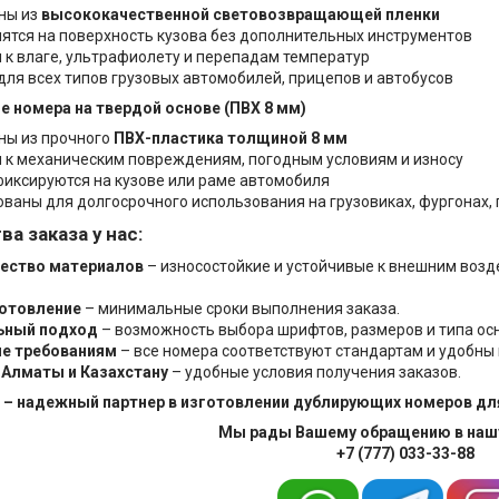
ны из
высококачественной световозвращающей пленки
пятся на поверхность кузова без дополнительных инструментов
 к влаге, ультрафиолету и перепадам температур
для всех типов грузовых автомобилей, прицепов и автобусов
е номера на твердой основе (ПВХ 8 мм)
ны из прочного
ПВХ-пластика толщиной 8 мм
 к механическим повреждениям, погодным условиям и износу
иксируются на кузове или раме автомобиля
ваны для долгосрочного использования на грузовиках, фургонах, 
а заказа у нас:
ество материалов
– износостойкие и устойчивые к внешним воз
отовление
– минимальные сроки выполнения заказа.
ьный подход
– возможность выбора шрифтов, размеров и типа ос
е требованиям
– все номера соответствуют стандартам и удобны 
 Алматы и Казахстану
– удобные условия получения заказов.
nt – надежный партнер в изготовлении дублирующих номеров дл
Мы рады Вашему обращению в наш
+7 (777) 033-33-88