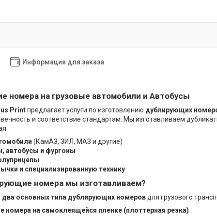
Информация для заказа
е номера на грузовые автомобили и Автобусы
us Print
предлагает услуги по изготовлению
дублирующих номеро
овечность и соответствие стандартам. Мы изготавливаем дублика
ая:
втомобили
(КамАЗ, ЗИЛ, МАЗ и другие)
ы, автобусы и фургоны
олуприцепы
Бычки и специализированную технику
ирующие номера мы изготавливаем?
м
два основных типа дублирующих номеров
для грузового трансп
е номера на самоклеящейся пленке (плоттерная резка)