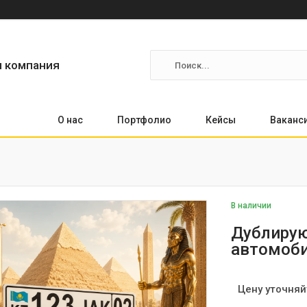
я компания
О нас
Портфолио
Кейсы
Ваканс
В наличии
Дублирую
автомоби
Цену уточняй