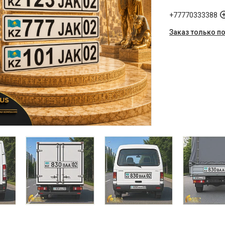
+77770333388
Заказ только п