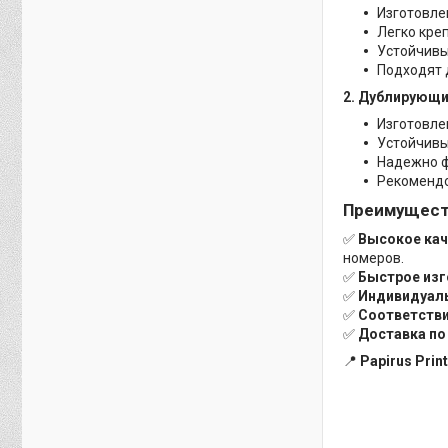
Изготовле
Легко кре
Устойчивы
Подходят 
2. Дублирующи
Изготовле
Устойчивы
Надежно ф
Рекомендо
Преимуществ
✅
Высокое кач
номеров.
✅
Быстрое изг
✅
Индивидуал
✅
Соответстви
✅
Доставка по
📍
Papirus Pri