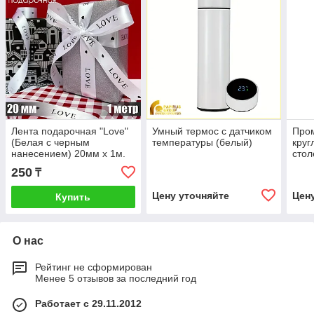
Лента подарочная "Love"
Умный термос с датчиком
Пром
(Белая с черным
температуры (белый)
круг
нанесением) 20мм х 1м.
сто
250
₸
Цену уточняйте
Цен
Купить
О нас
Рейтинг не сформирован
Менее 5 отзывов за последний год
Работает с 29.11.2012