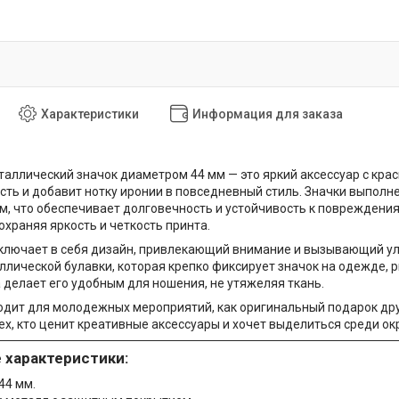
Характеристики
Информация для заказа
аллический значок диаметром 44 мм — это яркий аксессуар с кра
ть и добавит нотку иронии в повседневный стиль. Значки выполн
, что обеспечивает долговечность и устойчивость к повреждения
охраняя яркость и четкость принта.
ключает в себя дизайн, привлекающий внимание и вызывающий ул
лической булавки, которая крепко фиксирует значок на одежде, рю
 делает его удобным для ношения, не утяжеляя ткань.
дит для молодежных мероприятий, как оригинальный подарок дру
ех, кто ценит креативные аксессуары и хочет выделиться среди о
 характеристики:
44 мм.