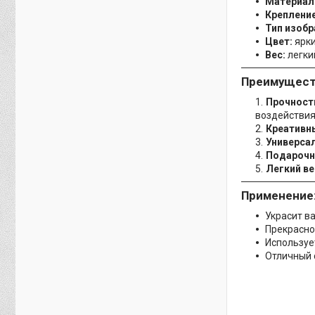
Материал
Крепление
Тип изобр
Цвет:
ярки
Вес:
легки
Преимущест
Прочност
воздействия
Креативн
Универса
Подарочн
Легкий ве
Применение
Украсит в
Прекрасно
Используе
Отличный 