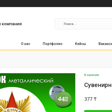
я компания
О нас
Портфолио
Кейсы
Ваканс
В наличии
Сувенирн
377 ₸