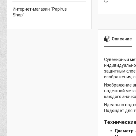
Интернет-магазин "Papirus
Shop"
Описание
Сувенирный мет
индивидуальнос
защитным слоем
изображения, с
Изображение в
надежной метал
каждого значка
Идеально подхо
Подойдет для т
Технические
Диаметр: