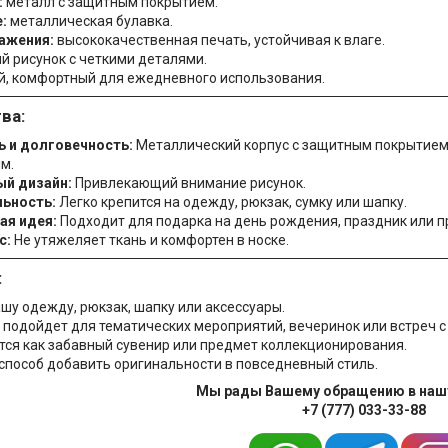
:
металл с защитным покрытием.
:
металлическая булавка.
ажения:
высококачественная печать, устойчивая к влаге.
й рисунок с четкими деталями.
й, комфортный для ежедневного использования.
ва:
ь и долговечность:
Металлический корпус с защитным покрытием
м.
ый дизайн:
Привлекающий внимание рисунок.
льность:
Легко крепится на одежду, рюкзак, сумку или шапку.
ая идея:
Подходит для подарка на день рождения, праздник или п
с:
Не утяжеляет ткань и комфортен в носке.
:
ашу одежду, рюкзак, шапку или аксессуары.
 подойдет для тематических мероприятий, вечеринок или встреч с
тся как забавный сувенир или предмет коллекционирования.
способ добавить оригинальности в повседневный стиль.
Мы рады Вашему обращению в наш
+7 (777) 033-33-88