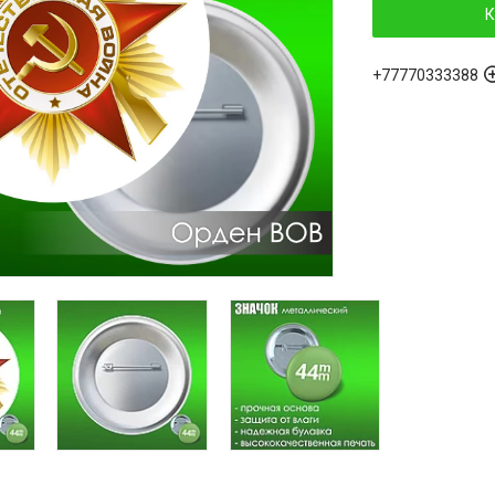
К
+77770333388