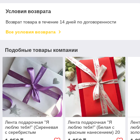
Условия возврата
Возврат товара в течение 14 дней по договоренности
Все условия возврата
Подобные товары компании
Лента подарочная "Я
Лента подарочная "Я
Лент
люблю тебя!" (Сиреневая
люблю тебя!" (Белая с
любл
с серебристым
красным нанесением) 20
золо
нанесением) 20 мм х 5
мм х 5 метров
мм х