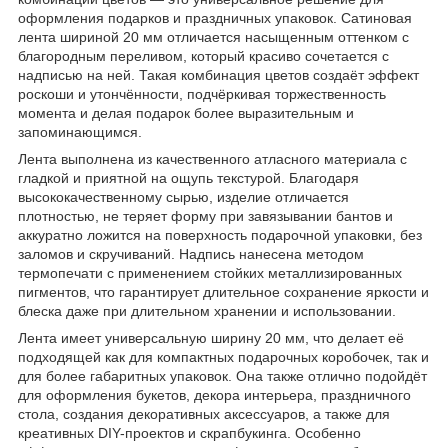
оформления подарков и праздничных упаковок. Сатиновая
лента шириной 20 мм отличается насыщенным оттенком с
благородным переливом, который красиво сочетается с
надписью на ней. Такая комбинация цветов создаёт эффект
роскоши и утончённости, подчёркивая торжественность
момента и делая подарок более выразительным и
запоминающимся.
Лента выполнена из качественного атласного материала с
гладкой и приятной на ощупь текстурой. Благодаря
высококачественному сырью, изделие отличается
плотностью, не теряет форму при завязывании бантов и
аккуратно ложится на поверхность подарочной упаковки, без
заломов и скручиваний. Надпись нанесена методом
термопечати с применением стойких металлизированных
пигментов, что гарантирует длительное сохранение яркости и
блеска даже при длительном хранении и использовании.
Лента имеет универсальную ширину 20 мм, что делает её
подходящей как для компактных подарочных коробочек, так и
для более габаритных упаковок. Она также отлично подойдёт
для оформления букетов, декора интерьера, праздничного
стола, создания декоративных аксессуаров, а также для
креативных DIY-проектов и скрапбукинга. Особенно