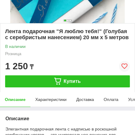
Лента подарочная "Я люблю тебя!" (Голубая
с серебристым нанесением) 20 мм х 5 метров
В наличии
Розница
1 250
₸
Купить
Описание
Характеристики
Доставка
Оплата
Усл
Описание
Элегантная подарочная лента с надписью в роскошной
комбинации цветов — это универсальное решение для