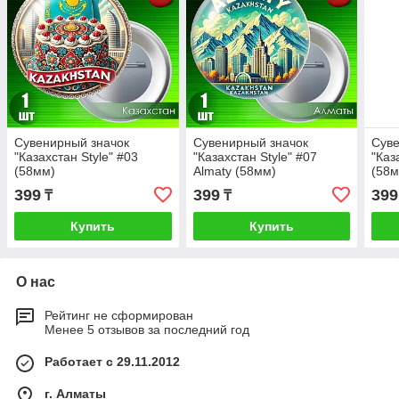
Сувенирный значок
Сувенирный значок
Суве
"Казахстан Style" #03
"Казахстан Style" #07
"Каз
(58мм)
Almaty (58мм)
(58м
399
399
399
₸
₸
Купить
Купить
О нас
Рейтинг не сформирован
Менее 5 отзывов за последний год
Работает с 29.11.2012
г. Алматы