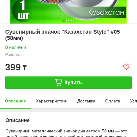
Сувенирный значок "Казахстан Style" #05
(58мм)
В наличии
Розница
399
₸
Купить
Описание
Характеристики
Доставка
Оплата
Усл
Описание
Сувенирный металлический значок диаметром 58 мм — это
яркий аксессуар с красивым дизайном, который подчеркнет