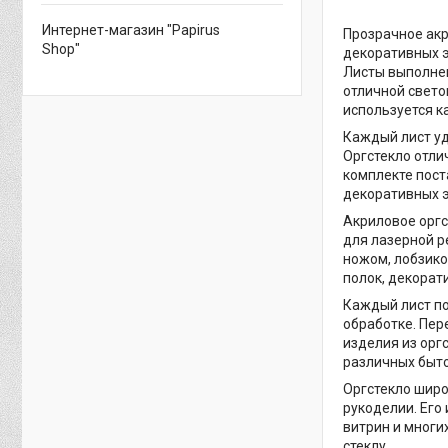
Интернет-магазин "Papirus
Прозрачное акр
Shop"
декоративных э
Листы выполнен
отличной свето
используется к
Каждый лист уд
Оргстекло отли
комплекте пост
декоративных 
Акриловое оргс
для лазерной р
ножом, лобзико
полок, декорат
Каждый лист по
обработке. Пер
изделия из орг
различных быт
Оргстекло широ
рукоделии. Его
витрин и многи
стеклу.