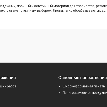
надежный, прочный и эстетичный материал для творчества, ремон
текло станет отличным выбором. Листы легко обрабатываются, дол
тижения
Основные направления
аших работ
Широкоформатная печать
Полиграфическая продукц