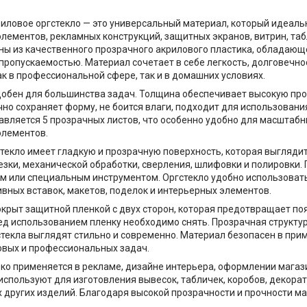
иловое оргстекло — это универсальный материал, который идеальн
лементов, рекламных конструкций, защитных экранов, витрин, таб
ы из качественного прозрачного акрилового пластика, обладающ
пропускаемостью. Материал сочетает в себе легкость, долговечно
ак в профессиональной сфере, так и в домашних условиях.
обен для большинства задач. Толщина обеспечивает высокую про
чно сохраняет форму, не боится влаги, подходит для использовани
авляется 5 прозрачных листов, что особенно удобно для масштабны
элементов.
текло имеет гладкую и прозрачную поверхность, которая выгляди
езки, механической обработки, сверления, шлифовки и полировки.
м или специальным инструментом. Оргстекло удобно использовать
ивных вставок, макетов, поделок и интерьерных элементов.
крыт защитной пленкой с двух сторон, которая предотвращает по
ед использованием пленку необходимо снять. Прозрачная структур
стекла выглядят стильно и современно. Материал безопасен в прим
овых и профессиональных задач.
ко применяется в рекламе, дизайне интерьера, оформлении магаз
 используют для изготовления вывесок, табличек, коробов, декора
х других изделий. Благодаря высокой прозрачности и прочности м