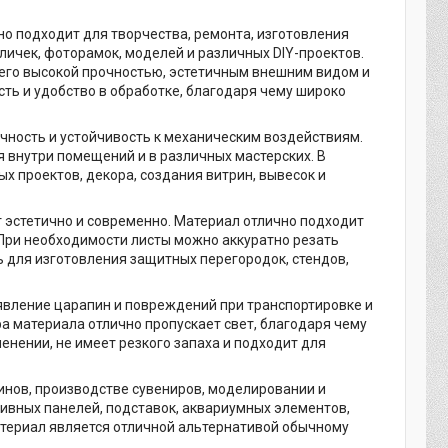
о подходит для творчества, ремонта, изготовления
личек, фоторамок, моделей и различных DIY-проектов.
его высокой прочностью, эстетичным внешним видом и
сть и удобство в обработке, благодаря чему широко
чность и устойчивость к механическим воздействиям.
я внутри помещений и в различных мастерских. В
х проектов, декора, создания витрин, вывесок и
т эстетично и современно. Материал отлично подходит
 При необходимости листы можно аккуратно резать
 для изготовления защитных перегородок, стендов,
явление царапин и повреждений при транспортировке и
а материала отлично пропускает свет, благодаря чему
енении, не имеет резкого запаха и подходит для
инов, производстве сувениров, моделировании и
тивных панелей, подставок, аквариумных элементов,
атериал является отличной альтернативой обычному