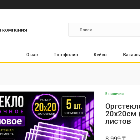
я компания
О нас
Портфолио
Кейсы
Ваканс
В наличии
Оргстекл
20х20см 
листов
8 999 ₸