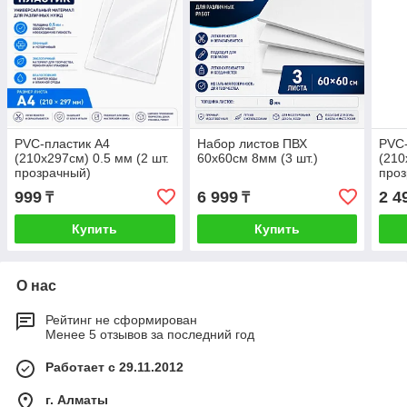
PVC-пластик А4
Набор листов ПВХ
PVC-
(210х297см) 0.5 мм (2 шт.
60х60см 8мм (3 шт.)
(210
прозрачный)
проз
999
6 999
2 4
₸
₸
Купить
Купить
О нас
Рейтинг не сформирован
Менее 5 отзывов за последний год
Работает с 29.11.2012
г. Алматы