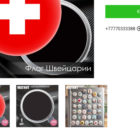
К
+77770333388