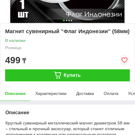
Магнит сувенирный "Флаг Индонезии" (58мм)
В наличии
Розница
499
₸
Купить
Описание
Характеристики
Доставка
Оплата
Усл
Описание
Круглый сувенирный металлический магнит диаметром 58 мм
– стильный и прочный аксессуар, который станет отличным
дополнением к коллекции или оригинальным подарком.