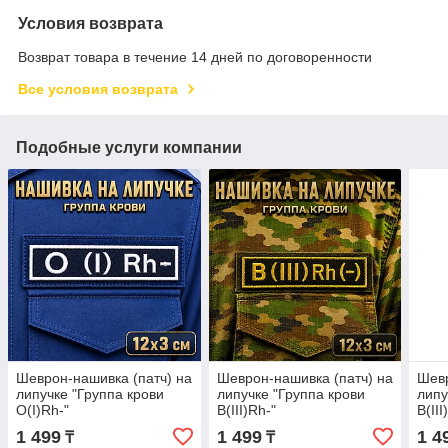
Условия возврата
Возврат товара в течение 14 дней по договоренности
Все условия возврата
Подобные услуги компании
Шеврон-нашивка (патч) на
Шеврон-нашивка (патч) на
Шевр
липучке "Группа крови
липучке "Группа крови
липу
O(I)Rh-"
B(III)Rh-"
B(II
1 499
1 499
1 4
₸
₸