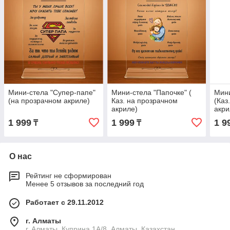
Мини-стела "Супер-папе"
Мини-стела "Папочке" (
Мини
(на прозрачном акриле)
Каз. на прозрачном
(Каз
акриле)
акри
1 999
1 999
1 9
₸
₸
О нас
Рейтинг не сформирован
Менее 5 отзывов за последний год
Работает с 29.11.2012
г. Алматы
г. Алматы, Куприна 1А/8, Алматы, Казахстан