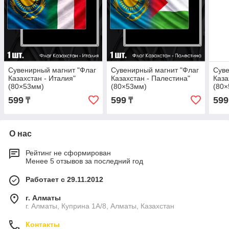
Сувенирный магнит "Флаг
Сувенирный магнит "Флаг
Суве
Казахстан - Италия"
Казахстан - Палестина"
Каза
(80×53мм)
(80×53мм)
(80
599
599
599
₸
₸
О нас
Рейтинг не сформирован
Менее 5 отзывов за последний год
Работает с 29.11.2012
г. Алматы
г. Алматы, Куприна 1А/8, Алматы, Казахстан
Контакты