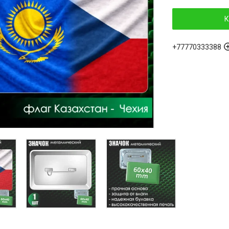
К
+77770333388