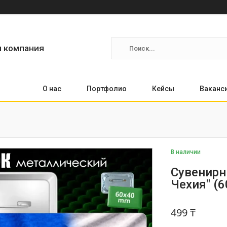
я компания
О нас
Портфолио
Кейсы
Ваканс
В наличии
Сувенирн
Чехия" (6
499 ₸