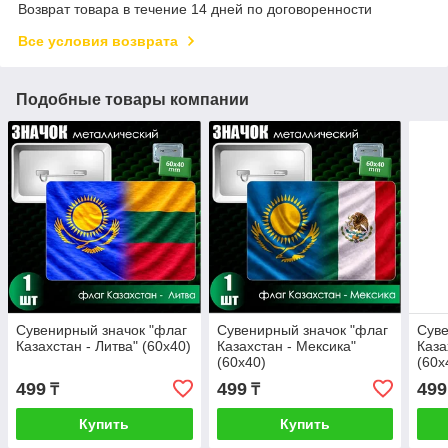
Возврат товара в течение 14 дней по договоренности
Все условия возврата
Подобные товары компании
Сувенирный значок "флаг
Сувенирный значок "флаг
Суве
Казахстан - Литва" (60х40)
Казахстан - Мексика"
Каза
(60х40)
(60х
499
499
499
₸
₸
Купить
Купить