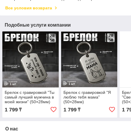
Все условия возврата
Подобные услуги компании
Брелок с гравировкой "Ты
Брелок с гравировкой "Я
Брел
самый лучший мужчина в
люблю тебя мама"
"Све
моей жизни" (50×28мм)
(50×28мм)
(50
1 799
1 799
1 7
₸
₸
О нас