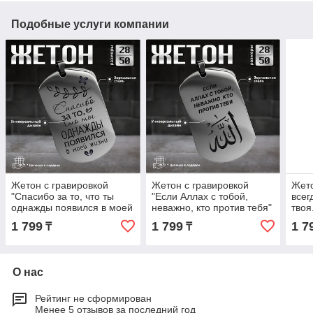
Подобные услуги компании
Жетон с гравировкой
Жетон с гравировкой
Жето
"Спасибо за то, что ты
"Если Аллах с тобой,
всег
однажды появился в моей
неважно, кто против тебя"
твоя
жизни" (49×27мм)
(49×27мм)
1 799
1 799
1 7
₸
₸
О нас
Рейтинг не сформирован
Менее 5 отзывов за последний год