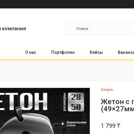
я компания
О нас
Портфолио
Кейсы
Ваканс
Услуга
Жетон с 
(49×27мм
1 799 ₸