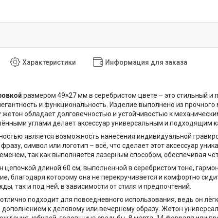
Характеристики
Информация для заказа
ровкой
размером 49×27 мм в серебристом цвете – это стильный и п
егантность и функциональность. Изделие выполнено из прочного 
 жетон обладает долговечностью и устойчивостью к механически
глёнными углами делает аксессуар универсальным и подходящим ка
ностью является возможность нанесения индивидуальной гравиро
 фразу, символ или логотип – всё, что сделает этот аксессуар ун
ременем, так как выполняется лазерным способом, обеспечивая чёт
 цепочкой длиной 60 см, выполненной в серебристом тоне, гарм
ие, благодаря которому она не перекручивается и комфортно сиди
ды, так и под ней, в зависимости от стиля и предпочтений.
 отлично подходит для повседневного использования, ведь он лёг
 дополнением к деловому или вечернему образу. Жетон универсал
рождения, юбилей, годовщина свадьбы, 8 марта, 14 февраля или пр