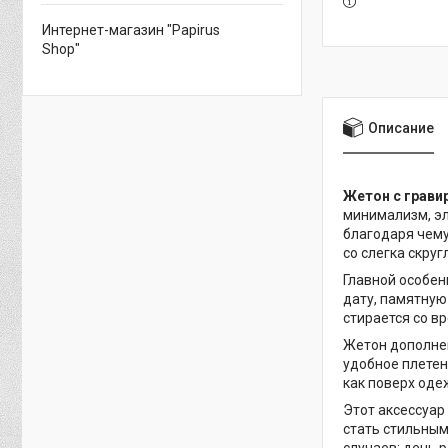
Интернет-магазин "Papirus
Shop"
Описание
Жетон с грави
минимализм, эл
благодаря чему
со слегка скру
Главной особен
дату, памятную
стирается со в
Жетон дополнен
удобное плетен
как поверх одеж
Этот аксессуар
стать стильным
случаев: день 