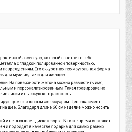
рактичный аксессуар, который сочетает в себе
металла с гладкой полированной поверхностью,
м повреждениям. Его аккуратная прямоугольная форма
к для мужчин, так и для женщин.
вки. На поверхности жетона можно разместить имя,
икальным и персонализированным. Такая гравировка не
кие линии и высокую контрастность.
онирующем с основным аксессуаром. Цепочка имеет
т на шее. Благодаря длине 60 см изделие можно носить
кий и не вызывает дискомфорта. В то же время он может
ен и подойдёт в качестве подарка для самых разных
осто как знак внимания близкому человеку.