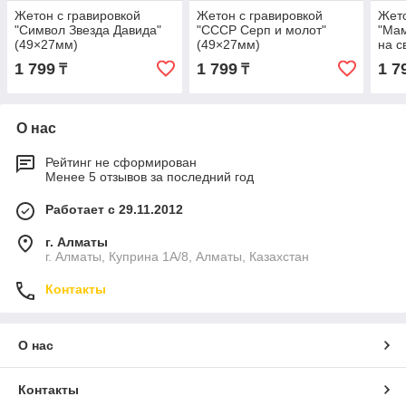
Жетон с гравировкой
Жетон с гравировкой
Жето
"Символ Звезда Давида"
"СССР Серп и молот"
"Мам
(49×27мм)
(49×27мм)
на с
1 799
1 799
1 7
₸
₸
О нас
Рейтинг не сформирован
Менее 5 отзывов за последний год
Работает с 29.11.2012
г. Алматы
г. Алматы, Куприна 1А/8, Алматы, Казахстан
Контакты
О нас
Контакты