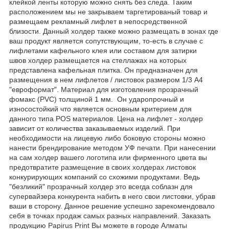
клейкой ленты которую можно снять без следа. Таким
расположением мы не закрываем таргетированый товар и
размещаем рекламный лифлет в непосредственной
близости. Данный холдер также можно размещать в зонах где
ваш продукт является сопутствующим, то-есть в случае с
лифлетами кафельного клея или составом для затирки
швов холдер размещается на стеллажах на которых
представлена кафельная плитка.
Он предназначен для
размещения в нем лифлетов / листовок размером 1/3 А4
"евроформат". Материал для изготовления прозрачный
фомакс (PVC) толщиной 1 мм. Он ударопрочный и
износостойкий что является основным критерием для
данного типа POS материалов.
Цена на лифлет - холдер
зависит от количества заказываемых изделий. При
необходимости на лицевую либо боковую стороны можно
нанести брендирование методом УФ печати. При нанесении
на сам холдер вашего логотипа или фирменного цвета вы
предотвратите размещение в своих холдерах листовок
конкурирующих компаний со схожими продуктами. Ведь
"безликий" прозрачный холдер это всегда соблазн для
супервайзера конкурента набить в него свои листовки, убрав
ваши в сторону.
Данное решение успешно зарекомендовало
себя в точках продаж самых разных направлений.
Заказать
продукцию Papirus Print Вы можете в городе Алматы