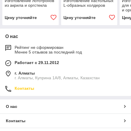
Изготовление лототронов
Изготовление настольных
Изго
из акрила и оргстекла
L-образных холдеров
для 
и ор
Цену уточняйте
Цену уточняйте
Цен
О нас
Рейтинг не сформирован
Менее 5 отзывов за последний год
Работает с 29.11.2012
г. Алматы
г. Алматы, Куприна 1А/8, Алматы, Казахстан
Контакты
О нас
Контакты