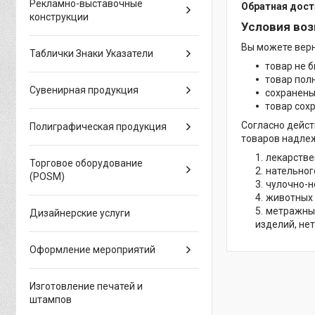
Рекламно-выставочные
Обратная дост
конструкции
Условия воз
Вы можете верн
Таблички Знаки Указатели
товар не б
товар пол
Сувенирная продукция
сохранены
товар сох
Согласно дейс
Полиграфическая продукция
товаров надле
лекарстве
Торговое оборудование
нательног
(POSM)
чулочно-н
животных 
метражных
Дизайнерские услуги
изделий, нет
Оформление мероприятий
Изготовление печатей и
штампов