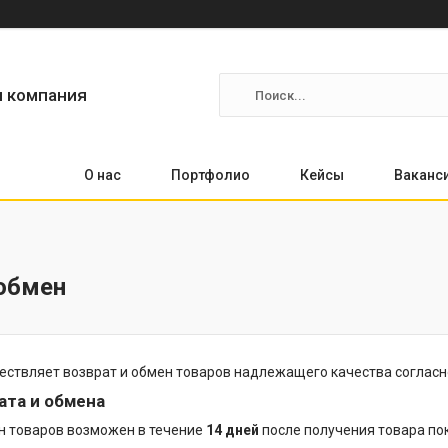
я компания
О нас
Портфолио
Кейсы
Ваканс
 обмен
ствляет возврат и обмен товаров надлежащего качества согласн
ата и обмена
н товаров возможен в течение
14 дней
после получения товара по